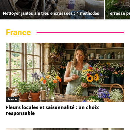
Nettoyer jantes alu très encrassées : 4 méthodes
Terrasse pa
France
France
Fleurs locales et saisonnalité : un choix
responsable