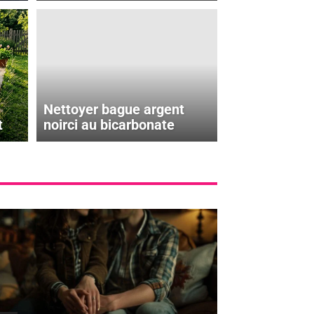
Nettoyer bague argent
t
noirci au bicarbonate