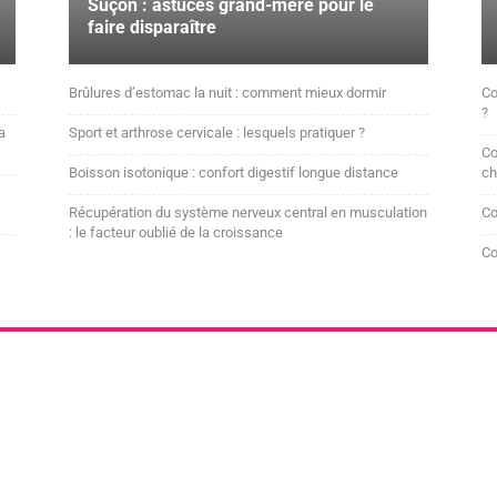
Suçon : astuces grand-mère pour le
faire disparaître
Brûlures d’estomac la nuit : comment mieux dormir
Co
?
a
Sport et arthrose cervicale : lesquels pratiquer ?
Co
Boisson isotonique : confort digestif longue distance
ch
Récupération du système nerveux central en musculation
Co
: le facteur oublié de la croissance
Co