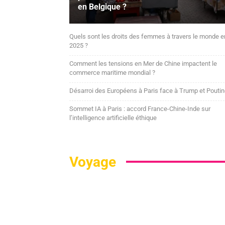
en Belgique ?
Quels sont les droits des femmes à travers le monde e
2025 ?
Comment les tensions en Mer de Chine impactent le
commerce maritime mondial ?
Désarroi des Européens à Paris face à Trump et Pouti
Sommet IA à Paris : accord France-Chine-Inde sur
l’intelligence artificielle éthique
Voyage