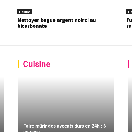
Habitat
Ha
Nettoyer bague argent noirci au
Fu
bicarbonate
ra
Cuisine
Faire mûrir des avocats durs en 24h : 6
astuces