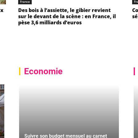
France
Fr
ix
Des bois à l’assiette, le gibier revient
Co
sur le devant de la scène : en France, il
sé
pèse 3,6 milliards d’euros
Economie
Suivre son budget mensuel au carnet