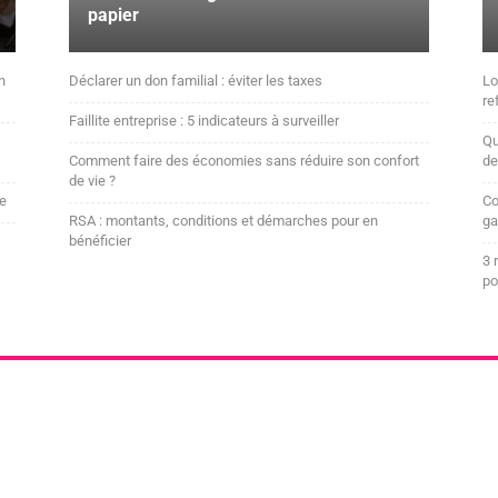
papier
n
Déclarer un don familial : éviter les taxes
Lo
re
Faillite entreprise : 5 indicateurs à surveiller
Qu
Comment faire des économies sans réduire son confort
de
de vie ?
ne
Co
RSA : montants, conditions et démarches pour en
ga
bénéficier
3 
po